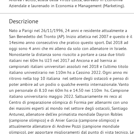
Aziendale e laurenado in Economia e Management (Marketing).
Descrizione
Nato a Parigi nel 26/11/1996, 24 anni e residente attualmente a
San Benedetto del Tronto (AP). Inizio atletica nel 2007 e questo è il
14esimo anno consecutivo che pratico questo sport. Dal 2018 ad
oggi sono 4 anni che mi alleno da solo con allenatore in Israele.
Nonostante la distanza sono riuscito a portare a casa due titoli
italiani nei 60m hs U23 nel 2017 ad Ancona e ad Isernia ai
campionati italiani universitari assoluti nel 2018 e l'ultimo titolo
italiano univestirario nei 110m hs a Cassino 2022. Ogni anno mi
ritrovo nella top 10 italiana nel settore degli ostacoli e penso di
poter ambire ad un podio o qualche evento internazionale. Vanto
un personale di 8.10 nei 60m hs e 14.50 nei 110m hs. Campione
italiano universitario maggio 2022. Saltuariamente mi reco al
Centro di preparazione olimpica di Formia per allenarmi con uno
dei massimi esperti al mondo nel settore degli ostacoli, Santiago
Antunez, allenatore dell'ex primatista mondiale Dayron Robles
(campione olimpico) e di Anier Garcia (campione olimpico) e
attualmente allenatore di Andrew Pozzi (campione mondiale
olimpico), per apportare miglioramenti dal punto di vista tecnico. Le