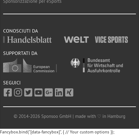
Sponsorizzazione per eSports
CONOSCIUTI DA
SUPPORTATI DA
SEGUICI
© 2014-2026 Sponsoo GmbH | made with ♡ in Hamburg
Fancybox.bind("[data-fancybox]", { // Your custom options });