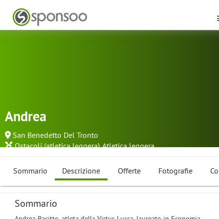
Andrea
San Benedetto Del Tronto
Ostacoli (atletica leggera)
,
Atletica leggera
Sommario
Descrizione
Offerte
Fotografie
Co
Sommario
Andrea Pacitto, atleta della Virtus Lucca, laureato in Economia