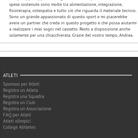
spese sostenute sono molte tra alimentazione, integrazione,
fisioterapia, osteopatia e tutto ciò che riguarda il materiale tecnico.
Sono un grande appassionato di questo sport e mi piacerebbe
avere un partner che creda in questo progetto e che possa aiutarmi
a realizzare i miei sogni nel cassetto. Resto a disposizione anche
solamente per una chiacchierata. Grazie del vostro tempo, Andrea.
ATLETI
Sponsoo per Atleti
Registra un Atleta
Registra una Squadra
Registra un Club
Registra un Associazione
FAQ per Atleti
Atleti olimpici
College Athletes