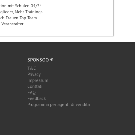
on mit Schulen 04/24
lieder, Mehr Trainings
h Frauen Top Team
Veranstalter
SPONSOO ®
T&C
Privacy
Impressum
Conttati
FAQ
Feedback
Programma per agenti di vendita