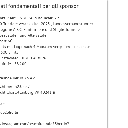
ati fondamentali per gli sponsor
 aktiv seit 1.5.2024 Mitglieder: 72
0 Tunriere veranstaltet 2025 , Landesverbandstunrier
tegorie A,B,C, Funturniere und SIngle Turniere
iveaustufen und Altersstufen
port AG
irts mit Logo nach 4 Monaten vergriffen → nächste
 300 shirts!
 Instavideo 10.200 Aufrufe
ufrufe 158.200
reunde Berlin 23 e.V
.bf-berlin23.net/
t Charlottenburg VR 40241 B
ram
de23Berlin
w.instagram.com/beachfreunde23berlin?