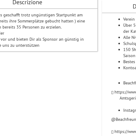
Descrizione
D
es geschafft trotz ungünstigen Startpunkt am
Verein
ereits ihre Sommerplätze gebucht hatten ) eine
Über 5
 bereits 35 Personen zu erzielen.
der Ka
der
Alle N
vor und bieten Dir als Sponsor an günstig in
Schuls
e uns zu unterstützen
150 Sh
Saison
Bestes
Kontoa
Beachf
https://www
Amtsgerich
Instag
@Beachfreun
https://ww