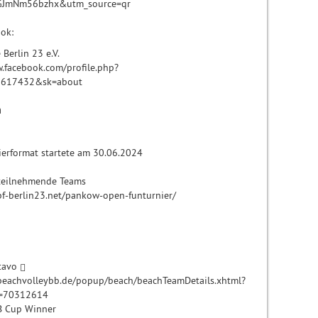
GJmNm56bzhx&utm_source=qr
ok:
Berlin 23 e.V.
.facebook.com/profile.php?
1617432&sk=about
n
ierformat startete am 30.06.2024
 teilnehmende Teams
bf-berlin23.net/pankow-open-funturnier/
tavo
beachvolleybb.de/popup/beach/beachTeamDetails.xhtml?
d=70312614
B Cup Winner