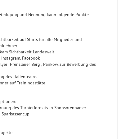
Beteiligung und Nennung kann folgende Punkte
tbarkeit auf Shirts für alle Mitglieder und
ilnehmer
eam Sichtbarkeit Landesweit
 Instagram, Facebook
lyer Prenzlauer Berg , Pankow, zur Bewerbung des
g des Hallenteams
er auf Trainingsstätte
Optionen:
ng des Turnierformats in Sponsorenname:
: Sparkassencup
rojekte: