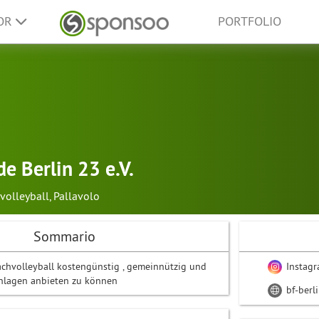
SOR
PORTFOLIO
e Berlin 23 e.V.
volleyball
,
Pallavolo
Sommario
chvolleyball kostengünstig , gemeinnützig und
Instag
Anlagen anbieten zu können
bf-berl