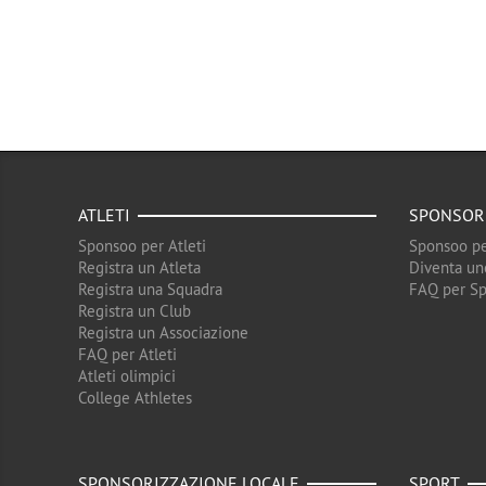
ATLETI
SPONSOR
Sponsoo per Atleti
Sponsoo pe
Registra un Atleta
Diventa un
Registra una Squadra
FAQ per S
Registra un Club
Registra un Associazione
FAQ per Atleti
Atleti olimpici
College Athletes
SPONSORIZZAZIONE LOCALE
SPORT