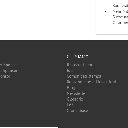
- Kooperati
- Mehr Mitg
- Suche nac
- C-Turnier 
CHI SIAMO
r Sponsor
Il nostro team
o Sponsor
Jobs
ponsor
Comunicati stampa
Relazioni con gli investitori
Blog
Newsletter
Glossario
F6S
Crunchbase