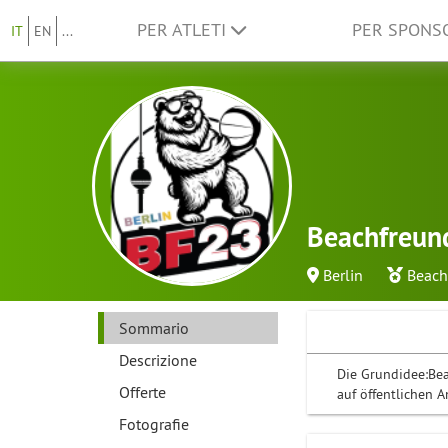
PER ATLETI
PER SPON
IT
EN
...
Beachfreund
Berlin
Beach
Sommario
Descrizione
Die Grundidee:Bea
Offerte
auf öffentlichen 
Fotografie