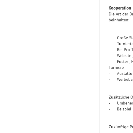
Kooperation
Die Art der 
beinhalten:
- Große Sich
Turnierte
- Bei Pro T
- Website ,
- Poster , F
Turniere
- Austattun
- Werbebann
Zusätzliche 
- Umbenennu
- Beispiel 
Zukünftige P