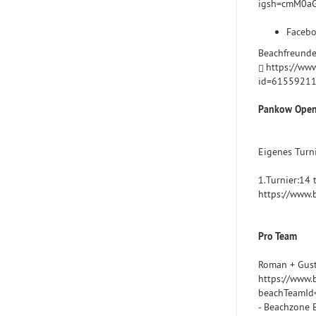
igsh=cmM0a
Facebo
Beachfreunde 
https://www
id=6155921
Pankow Ope
Eigenes Turn
1.Turnier:14
https://www.
Pro Team
Roman + Gus
https://www.
beachTeamI
- Beachzone 