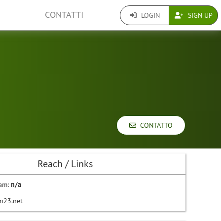
CONTATTI
LOGIN
SIGN UP
CONTATTO
Reach / Links
ram:
n/a
in23.net