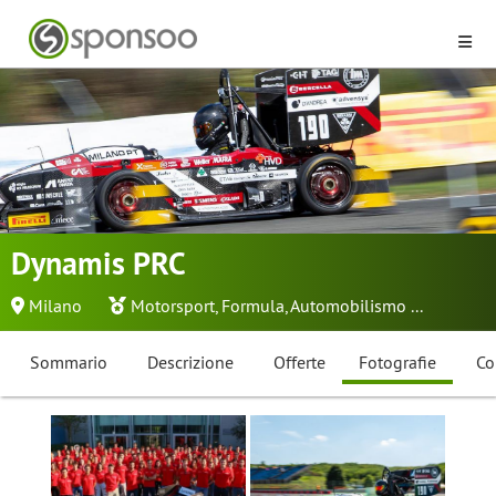
Dynamis PRC
Milano
Motorsport
,
Formula
,
Automobilismo
...
Sommario
Descrizione
Offerte
Fotografie
Co