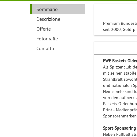
Sommario
Descrizione
Premium Bundeslig
Offerte
seit 2000, Gold-p
Fotografie
Contatto
EWE Baskets Olde
Als Spitzenclub d
mit seinen stabil
Strahlkraft sowoh
und nationalen Sp
Heimspiele sind f
von den aufmerks
Baskets Oldenburg 
Print– Medienpräs
Sponsorenmarken
Sport-Sponsoring 
Neben Fußball als 