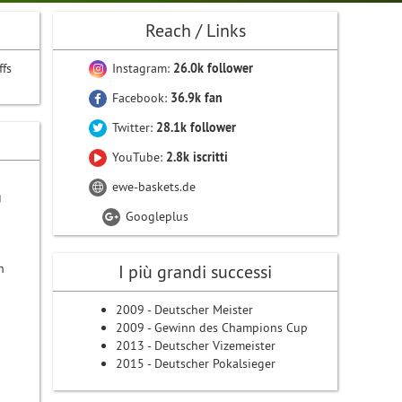
Reach / Links
ffs
Instagram:
26.0k follower
Facebook:
36.9k fan
Twitter:
28.1k follower
YouTube:
2.8k iscritti
ewe-baskets.de
g
Googleplus
n
I più grandi successi
2009 - Deutscher Meister
2009 - Gewinn des Champions Cup
2013 - Deutscher Vizemeister
2015 - Deutscher Pokalsieger