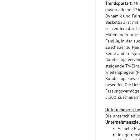
Trendsportart.
Meh
davon alleine 42
Dynamik und Fairn
Basketball ist mi
sich zudem durch 
Miteinander unter
Familie, in der au
Zuschauer zu Haus
Keine andere Spor
Bundesliga verze
steigende TV-Eins
wiederspiegeln (
Bundesliga sowie 
gesendet. Die Hei
Fassungsvermögen
5.300 Zuschauern 
Unternehmerische 
Die unterschiedli
Unternehmensziel
Visuelle Pr
Imagetransf