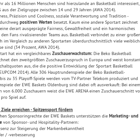
r als 16 Millionen Menschen sind hierzulande an Basketball interessiert,
% aus der Zielgruppe zwischen 14 und 29 Jahren (AWA 2014).
ess, Präzision und Coolness, soziale Verantwortung und Tradition -
t durchweg
positiven Werten
besetzt. Kaum eine andere Sportart zeichnet
eine derart ausgeprägte Fairness, Gewaltfreiheit und ein harmonisches
 den Fans rivalisierender Teams aus. Basketball verbindet zu einer große
ch im Vergleich zu anderen Sportarten überdurchschnittlich viele weiblich
e sind (34 Prozent, AWA 2014).
tart hat ein vergleichbares
Zuschauerwachstum:
Die Beko Basketball
ichnet den zweitgrößten Zuschauerzuspruch in Europa und weist konstan
chaltquoten aus, die die positive Entwicklung der Sportart Basketball
REUPCOM 2014). Alle 306 Hauptrundenspiele der Beko Basketball-
bis zu 35 Playoff-Spiele werden vom TV-Partner Telekom produziert und
mspiele der EWE Baskets Oldenburg sind dabei oft ausverkauft: Bei eine
 von 6.000 Zuschauern weist die EWE ARENA einen Zuschauerschnitt v
pro Spiel auf.
Ziele erreichen - Spitzensport fördern
chen Sponsoringrechte der EWE Baskets unterstützen die
Marketing- und
e
von Sponsor- und Hospitality-Partnern:
äsenz zur Steigerung der Markenbekanntheit
er / -verbesserung