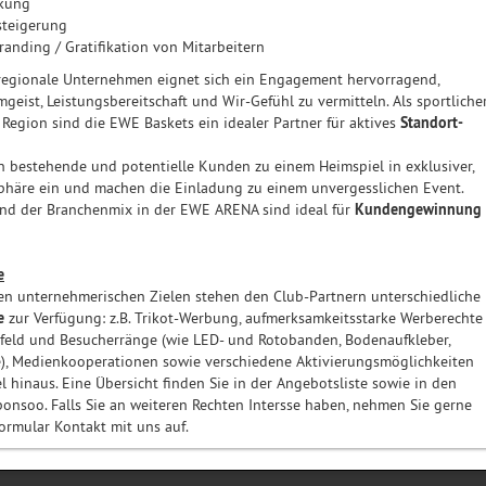
kung
steigerung
anding / Gratifikation von Mitarbeitern
 regionale Unternehmen eignet sich ein Engagement hervorragend,
eist, Leistungsbereitschaft und Wir-Gefühl zu vermitteln. Als sportliche
 Region sind die EWE Baskets ein idealer Partner für aktives
Standort-
n bestehende und potentielle Kunden zu einem Heimspiel in exklusiver,
phäre ein und machen die Einladung zu einem unvergesslichen Event.
und der Branchenmix in der EWE ARENA sind ideal für
Kundengewinnung
e
en unternehmerischen Zielen stehen den Club-Partnern unterschiedliche
e
zur Verfügung: z.B. Trikot-Werbung, aufmerksamkeitsstarke Werberechte
feld und Besucherränge (wie LED- und Rotobanden, Bodenaufkleber,
), Medienkooperationen sowie verschiedene Aktivierungsmöglichkeiten
l hinaus. Eine Übersicht finden Sie in der Angebotsliste sowie in den
Sponsoo. Falls Sie an weiteren Rechten Intersse haben, nehmen Sie gerne
ormular Kontakt mit uns auf.