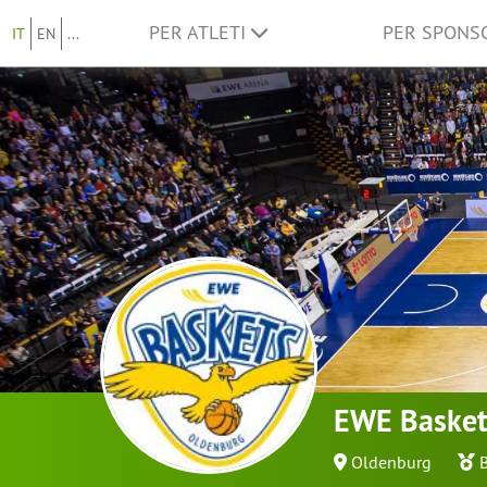
PER ATLETI
PER SPON
IT
EN
...
EWE Basket
Oldenburg