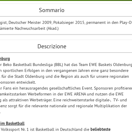
Sommario
ist, Deutscher Meister 2009, Pokalsieger 2015, permanent in den Play-O
rämierte Nachwuchsarbeit (Akad.)
Descrizione
nburg
er Beko Basketball Bundesliga (BBL) hat das Team EWE Baskets Oldenbur
en sportlichen Erfolgen in den vergangenen Jahren eine ganz besondere
l für die Stadt Oldenburg und die Region als auch für unsere regionalen
onsoren entwickelt.
ür Fans ein herausragendes gesellschaftliches Event. Sponsoren profitiere
amkeitsstarken Werbeformen in der EWE ARENA und nutzen die EWE
als attraktiven Werbeträger. Eine reichweitenstarke digitale-, TV- und
enz sorgt für die relevante nationale und regionale Multiplikation der
.
im Basketball
Volkssport Nr. 1 ist Basketball in Deutschland die
beliebteste