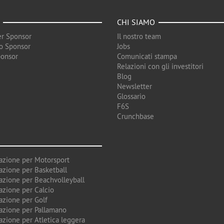
CHI SIAMO
r Sponsor
Il nostro team
o Sponsor
Jobs
ponsor
Comunicati stampa
Relazioni con gli investitori
Blog
Newsletter
Glossario
F6S
Crunchbase
azione per Motorsport
azione per Basketball
azione per Beachvolleyball
azione per Calcio
azione per Golf
azione per Pallamano
azione per Atletica leggera