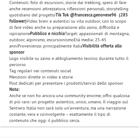
Contenuti: foto di escursioni, storie dai trekking, spero di fare
anche recensioni attrezzatura, riflessioni personali, storytelling
quotidiano del progetto
Tik Tok @francesca.genovese96 (285
follower)
Video brevi e autentici su vita outdoor, con lo scopo
di fare video anche su preparazione allo zaino, difficoltà e
ispirazione
Pubblico e nicchia
Target: appassionati di montagna,
outdoor, alpinismo, escursionismoEtà media: 25-45
anniProvenienza: principalmente Italia
Visibilità offerta allo
sponsor
Logo visibile su zaino e abbigliamento tecnico durante tutto il
percorso
Tag regolari nei contenuti social
Menzioni dirette in video e storie
Post dedicati per presentare i prodotti/servizi dello sponsor
Nota:
Anche se non ho ancora una community enorme, offro qualcosa
di più raro: un progetto autentico, unico, umano. Il viaggio sul
Sentiero Italia non sarà solo un’avventura, ma una narrazione
costante, vera e coinvolgente – esattamente il tipo di
contenuto che oggi il pubblico cerca.