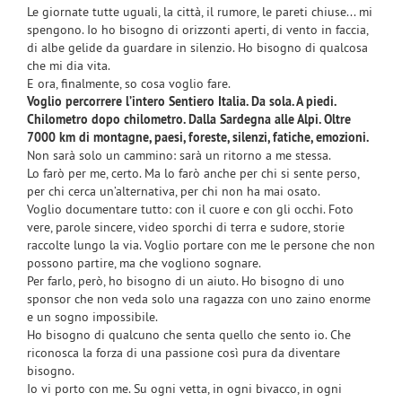
Le giornate tutte uguali, la città, il rumore, le pareti chiuse... mi
spengono. Io ho bisogno di orizzonti aperti, di vento in faccia,
di albe gelide da guardare in silenzio. Ho bisogno di qualcosa
che mi dia vita.
E ora, finalmente, so cosa voglio fare.
Voglio percorrere l’intero Sentiero Italia. Da sola. A piedi.
Chilometro dopo chilometro. Dalla Sardegna alle Alpi. Oltre
7000 km di montagne, paesi, foreste, silenzi, fatiche, emozioni.
Non sarà solo un cammino: sarà un ritorno a me stessa.
Lo farò per me, certo. Ma lo farò anche per chi si sente perso,
per chi cerca un’alternativa, per chi non ha mai osato.
Voglio documentare tutto: con il cuore e con gli occhi. Foto
vere, parole sincere, video sporchi di terra e sudore, storie
raccolte lungo la via. Voglio portare con me le persone che non
possono partire, ma che vogliono sognare.
Per farlo, però, ho bisogno di un aiuto. Ho bisogno di uno
sponsor che non veda solo una ragazza con uno zaino enorme
e un sogno impossibile.
Ho bisogno di qualcuno che senta quello che sento io. Che
riconosca la forza di una passione così pura da diventare
bisogno.
Io vi porto con me. Su ogni vetta, in ogni bivacco, in ogni