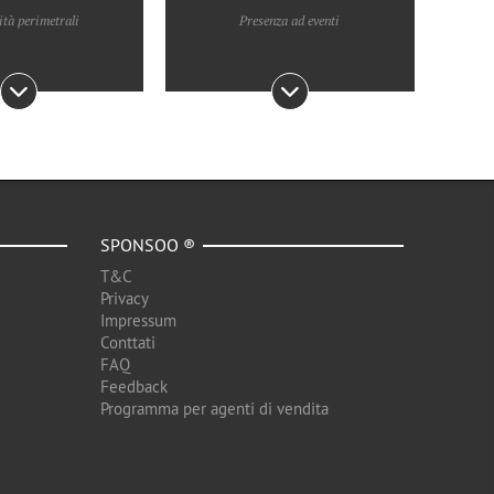
ità perimetrali
Presenza ad eventi
SPONSOO ®
T&C
Privacy
Impressum
Conttati
FAQ
Feedback
Programma per agenti di vendita