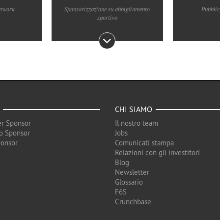
etwork
Sponsorizzazione su abbigliamento
Pubblic
sportivo
CHI SIAMO
r Sponsor
Il nostro team
o Sponsor
Jobs
ponsor
Comunicati stampa
Relazioni con gli investitori
Blog
Newsletter
Glossario
F6S
Crunchbase