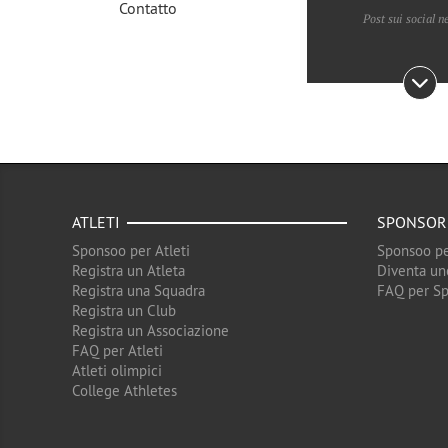
Contatto
Post sui social n
ATLETI
SPONSOR
Sponsoo per Atleti
Sponsoo pe
Registra un Atleta
Diventa un
Registra una Squadra
FAQ per S
Registra un Club
Registra un Associazione
FAQ per Atleti
Atleti olimpici
College Athletes