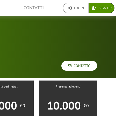
CONTATTI
LOGIN
SIGN UP
CONTATTO
ità perimetrali
Presenza ad eventi
.000
10.000
€0
€0