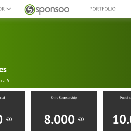
SOR
PORTFOLIO
es
o a 5
cial
Shirt Sponsorship
Pubblic
0
8.000
10
€0
€0