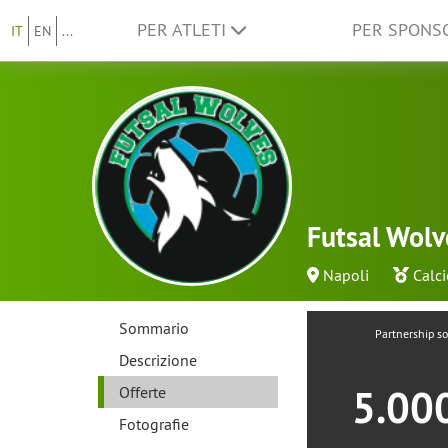
PER ATLETI
PER SPON
IT
EN
...
Futsal Wolv
Napoli
Calci
Sommario
Partnership so
Descrizione
5.00
Offerte
Fotografie