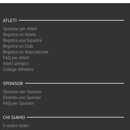
ATLETI
Sponsoo per Atleti
Registra un Atleta
Registra una Squadra
Registra un Club
Registra un Associazione
FAQ per Atleti
Atleti olimpici
College Athletes
SPONSOR
Sponsoo per Sponsor
Diventa uno Sponsor
FAQ per Sponsor
CHI SIAMO
Il nostro team