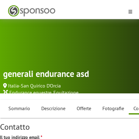
generali endurance asd
Italia-San Quirico D'Orcia
Endurance equestre
,
Equitazione
Sommario
Descrizione
Offerte
Fotografie
Co
Contatto
Il tuo indirizzo email