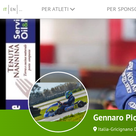
PER ATLETI
PER SPON
IT
EN
...
Gennaro Pio
Italia-Gricignano 