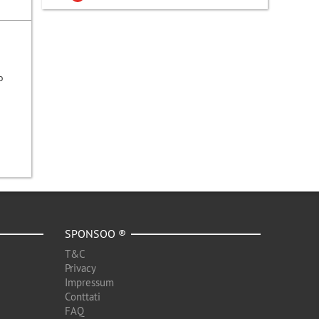
o
SPONSOO ®
T&C
Privacy
Impressum
Conttati
FAQ