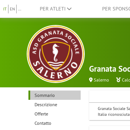
PER ATLETI
PER SPON
IT
EN
...
Granata Soc
Salerno
Calc
Sommario
Descrizione
Granata Sociale Sa
Offerte
Italia riconosciuta
Contatto