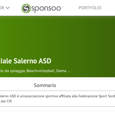
SOR
PORTFOLIO
iale Salerno ASD
io da spiaggia
,
Beachvolleyball
,
Dama
...
Sommario
lerno ASD è un’associazione sportiva affiliata alla Federazione Sport Sord
 dal CIP.