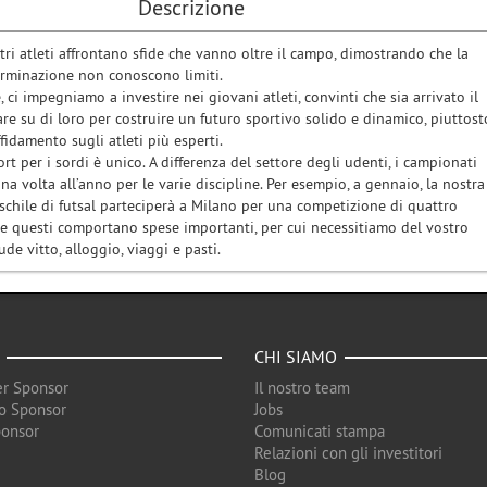
Descrizione
tri atleti affrontano sfide che vanno oltre il campo, dimostrando che la
erminazione non conoscono limiti.
, ci impegniamo a investire nei giovani atleti, convinti che sia arrivato il
e su di loro per costruire un futuro sportivo solido e dinamico, piuttost
fidamento sugli atleti più esperti.
rt per i sordi è unico. A differenza del settore degli udenti, i campionati
na volta all’anno per le varie discipline. Per esempio, a gennaio, la nostra
chile di futsal parteciperà a Milano per una competizione di quattro
me questi comportano spese importanti, per cui necessitiamo del vostro
de vitto, alloggio, viaggi e pasti.
CHI SIAMO
r Sponsor
Il nostro team
o Sponsor
Jobs
ponsor
Comunicati stampa
Relazioni con gli investitori
Blog