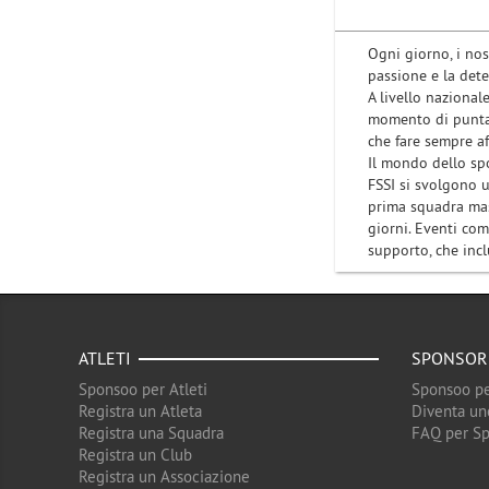
Ogni giorno, i nos
passione e la det
A livello nazionale
momento di puntar
che fare sempre af
Il mondo dello spo
FSSI si svolgono u
prima squadra mas
giorni. Eventi co
supporto, che inclu
ATLETI
SPONSOR
Sponsoo per Atleti
Sponsoo pe
Registra un Atleta
Diventa un
Registra una Squadra
FAQ per S
Registra un Club
Registra un Associazione