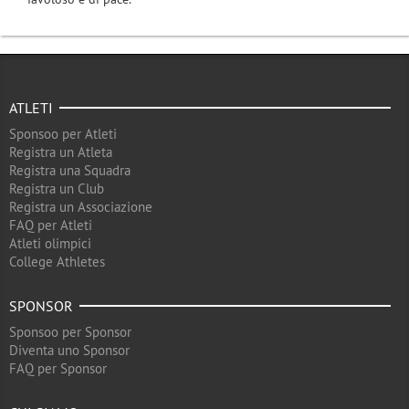
ATLETI
Sponsoo per Atleti
Registra un Atleta
Registra una Squadra
Registra un Club
Registra un Associazione
FAQ per Atleti
Atleti olimpici
College Athletes
SPONSOR
Sponsoo per Sponsor
Diventa uno Sponsor
FAQ per Sponsor