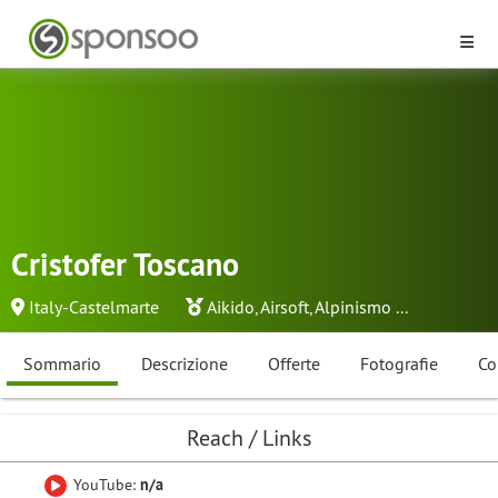
Cristofer Toscano
Italy-Castelmarte
Aikido
,
Airsoft
,
Alpinismo
...
Sommario
Descrizione
Offerte
Fotografie
Co
Reach / Links
YouTube:
n/a