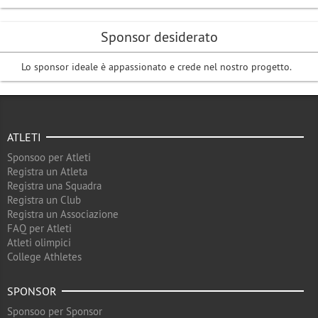
Sponsor desiderato
Lo sponsor ideale è appassionato e crede nel nostro progetto.
ATLETI
Sponsoo per Atleti
Registra un Atleta
Registra una Squadra
Registra un Club
Registra un Associazione
FAQ per Atleti
Atleti olimpici
College Athletes
SPONSOR
Sponsoo per Sponsor