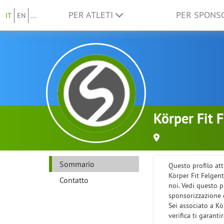
PER ATLETI
PER SPON
IT
EN
...
Körper Fit 
Sommario
Questo profilo att
Körper Fit Felgen
Contatto
noi. Vedi questo 
sponsorizzazione c
Sei associato a K
verifica ti garanti