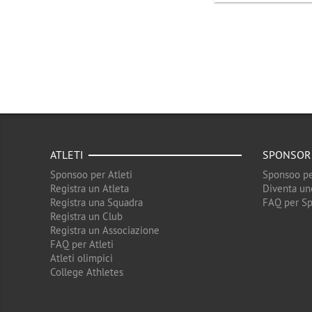
ATLETI
SPONSOR
Sponsoo per Atleti
Sponsoo pe
Registra un Atleta
Diventa un
Registra una Squadra
FAQ per S
Registra un Club
Registra un Associazione
FAQ per Atleti
Atleti olimpici
College Athletes