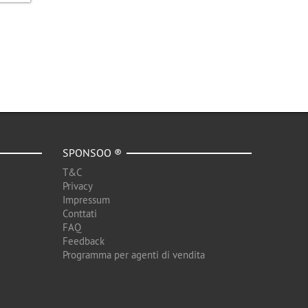
SPONSOO ®
T&C
Privacy
Impressum
Conttati
FAQ
Feedback
Programma per agenti di vendita