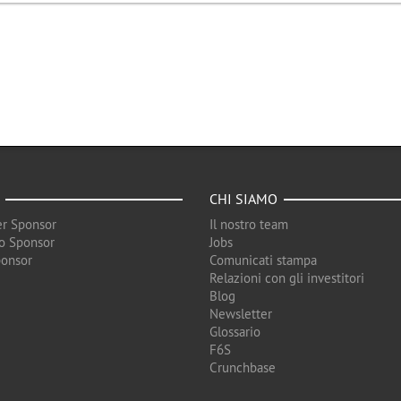
CHI SIAMO
r Sponsor
Il nostro team
o Sponsor
Jobs
ponsor
Comunicati stampa
Relazioni con gli investitori
Blog
Newsletter
Glossario
F6S
Crunchbase