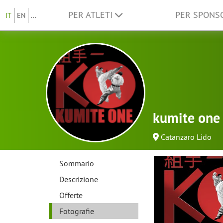
PER ATLETI
PER SPON
IT
EN
...
kumite one
Catanzaro Lido
Sommario
Descrizione
Offerte
Fotografie