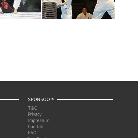
SPONSOO ®
T&C
Privacy
Impressum
Conttati
FAQ