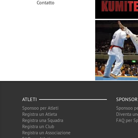
Contatto
ATLETI
SPONSOR
Sponsoo per Atleti
Sponsoo pe
Registra un Atleta
Diventa un
Registra una Squadra
FAQ per S
Registra un Club
Registra un Associazione