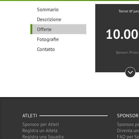
Sommario
Tornei itf jun
Descrizione
10.0
Offerte
Fotografie
Contatto
Sponsor Princi
ATLETI
SPONSOR
Sponsoo per Atleti
Sponsoo pe
Registra un Atleta
Diventa un
Registra una Squadra
FAQ per S