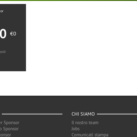
ior
00
€0
pale
CHI SIAMO
r Sponsor
Il nostro team
o Sponsor
Jobs
ponsor
Comunicati stampa