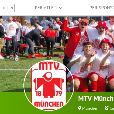
PER ATLETI
PER SPON
IT
EN
...
MTV Münche
München
Ca