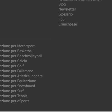
Blog
Newsletter
Glossario
F6S
Crunchbase
azione per Motorsport
azione per Basketball
azione per Beachvolleyball
azione per Calcio
azione per Golf
azione per Pallamano
azione per Atletica leggera
azione per Equitazione
azione per Snowboard
azione per Surf
azione per Tennis
azione per eSports