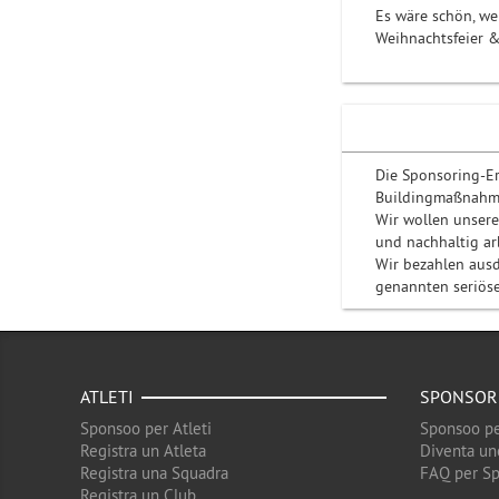
Es wäre schön, w
Weihnachtsfeier &
Die Sponsoring-Er
Buildingmaßnahme
Wir wollen unsere
und nachhaltig ar
Wir bezahlen ausd
genannten seriöse
ATLETI
SPONSOR
Sponsoo per Atleti
Sponsoo pe
Registra un Atleta
Diventa un
Registra una Squadra
FAQ per S
Registra un Club