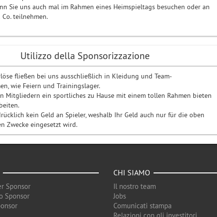
enn Sie uns auch mal im Rahmen eines Heimspieltags besuchen oder an
 Co. teilnehmen.
Utilizzo della Sponsorizzazione
löse fließen bei uns ausschließlich in Kleidung und Team-
n, wie Feiern und Trainingslager.
n Mitgliedern ein sportliches zu Hause mit einem tollen Rahmen bieten
beiten.
rücklich kein Geld an Spieler, weshalb Ihr Geld auch nur für die oben
n Zwecke eingesetzt wird.
CHI SIAMO
r Sponsor
Il nostro team
o Sponsor
Jobs
ponsor
Comunicati stampa
Relazioni con gli investitori