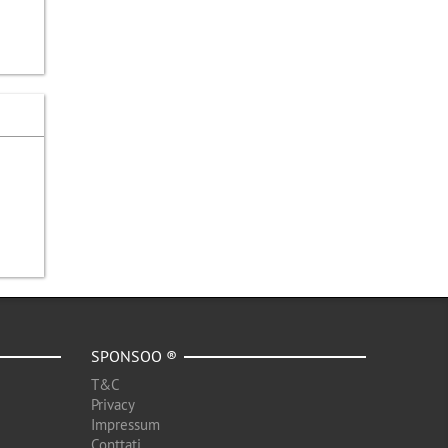
SPONSOO ®
T&C
Privacy
Impressum
Conttati