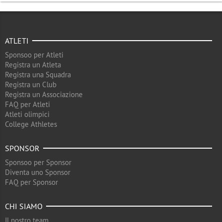
ATLETI
Sponsoo per Atleti
Registra un Atleta
Registra una Squadra
Registra un Club
Registra un Associazione
FAQ per Atleti
Atleti olimpici
College Athletes
SPONSOR
Sponsoo per Sponsor
Diventa uno Sponsor
FAQ per Sponsor
CHI SIAMO
Il nostro team