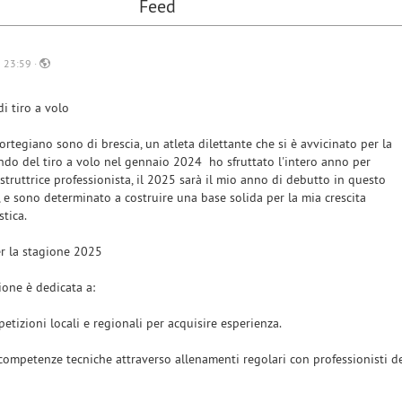
Feed
 23:59 ·
di tiro a volo
rtegiano sono di brescia, un atleta dilettante che si è avvicinato per la
ndo del tiro a volo nel gennaio 2024 ho sfruttato l'intero anno per
struttrice professionista, il 2025 sarà il mio anno di debutto in questo
, e sono determinato a costruire una base solida per la mia crescita
stica.
er la stagione 2025
ione è dedicata a:
etizioni locali e regionali per acquisire esperienza.
competenze tecniche attraverso allenamenti regolari con professionisti d