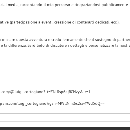
cial media, raccontando il mio percorso e ringraziandovi pubblicamente
ative (partecipazione a eventi, creazione di contenuti dedicati, ecc.).
i iniziare questa avventura e credo fermamente che il sostegno di partne
e la differenza. Sarò lieto di discutere i dettagli e personalizzare la nostr
ok.com/@luigi_cortegiano?_t=ZN-8sp6ajRCNvy&_r=1
agram.com/luigi_cortegiano?igsh=MWllNml6c2swYWd5dQ==