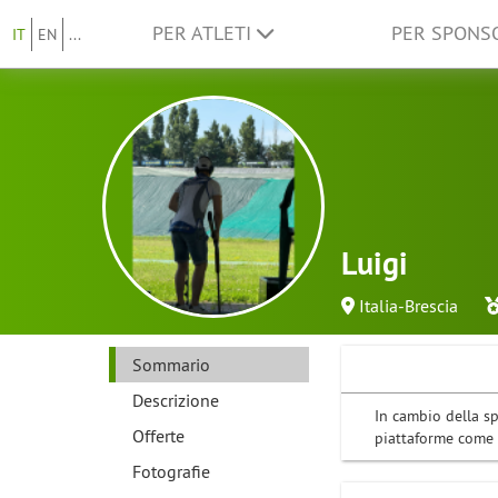
PER ATLETI
PER SPON
IT
EN
...
Luigi
Italia-Brescia
Sommario
Descrizione
In cambio della sp
Offerte
piattaforme come 
Fotografie