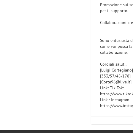
Promozione sui so
per il supporto.
Collaborazioni cre
Sono entusiasta d
come voi possa far
collaborazione.
Cordiali saluti,
[Luigi Cortegiano]
[333/57/45/178]
[Corte96@live.it]
Link: Tik Tok:
https://www.tikt
Link : Instagram
https://www.inst