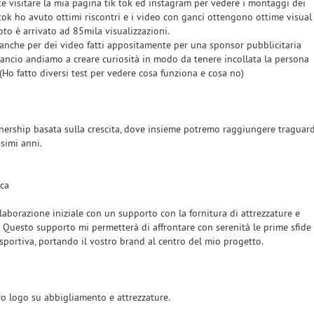
e visitare la mia pagina tik tok ed instagram per vedere i montaggi dei
 tok ho avuto ottimi riscontri e i video con ganci ottengono ottime visual
to è arrivato ad 85mila visualizzazioni.
nche per dei video fatti appositamente per una sponsor pubblicitaria
ancio andiamo a creare curiosità in modo da tenere incollata la persona
 (Ho fatto diversi test per vedere cosa funziona e cosa no)
tnership basata sulla crescita, dove insieme potremo raggiungere traguard
simi anni.
ica
aborazione iniziale con un supporto con la fornitura di attrezzature e
 Questo supporto mi permetterà di affrontare con serenità le prime sfide
 sportiva, portando il vostro brand al centro del mio progetto.
tro logo su abbigliamento e attrezzature.