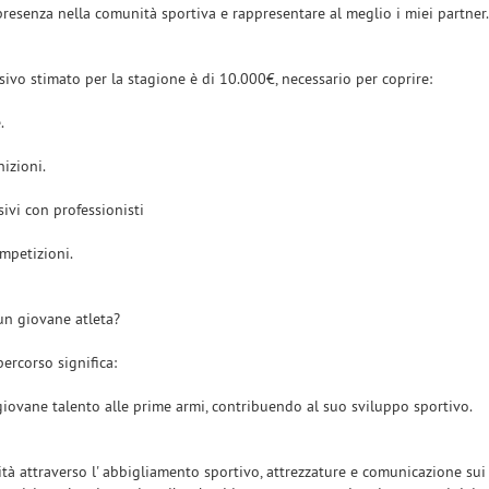
presenza nella comunità sportiva e rappresentare al meglio i miei partner.
ivo stimato per la stagione è di 10.000€, necessario per coprire:
e.
nizioni.
sivi con professionisti
ompetizioni.
un giovane atleta?
percorso significa:
giovane talento alle prime armi, contribuendo al suo sviluppo sportivo.
lità attraverso l' abbigliamento sportivo, attrezzature e comunicazione sui