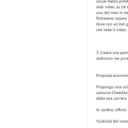
social media potet
miei video, su tik
uno dei miei in mo
Potremmo optare a
dove con un bel g
che vede il video.
3. Creare una par
ambiziosi nei pros
Proposta econom
Propongo una coll
cartucce Cheddite.
della mia carriera
In cambio, offrirò:
Visibilità del vos