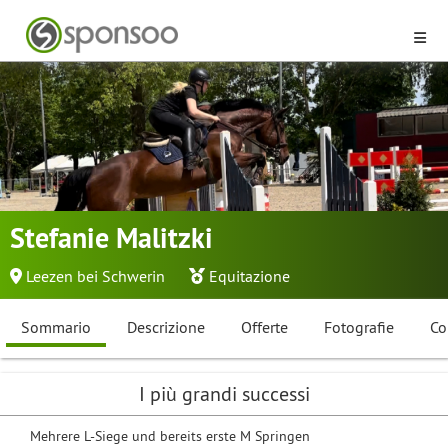
Stefanie Malitzki
Leezen bei Schwerin
Equitazione
Sommario
Descrizione
Offerte
Fotografie
Co
I più grandi successi
Mehrere L-Siege und bereits erste M Springen