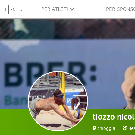
PER ATLETI
PER SPON
IT
EN
...
tiozzo nico
chioggia
Bea