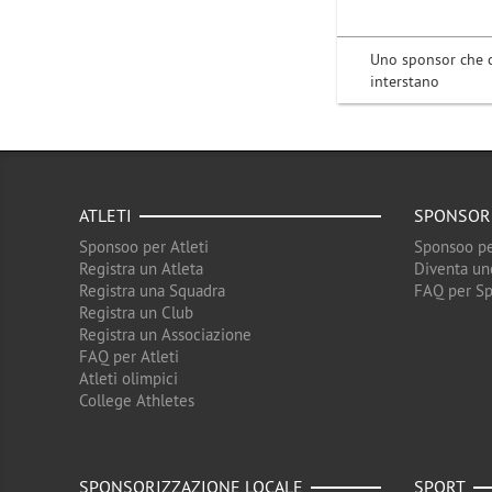
Uno sponsor che co
interstano
ATLETI
SPONSOR
Sponsoo per Atleti
Sponsoo pe
Registra un Atleta
Diventa un
Registra una Squadra
FAQ per S
Registra un Club
Registra un Associazione
FAQ per Atleti
Atleti olimpici
College Athletes
SPONSORIZZAZIONE LOCALE
SPORT