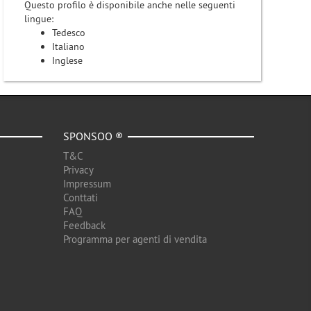
Questo profilo è disponibile anche nelle seguenti
lingue:
Tedesco
Italiano
Inglese
SPONSOO ®
T&C
Privacy
Impressum
Conttati
FAQ
Feedback
Programma per agenti di vendita