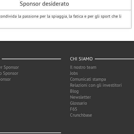
Sponsor desiderato
ndivida la passione per la spiaggia, la fatica e per gli sport che li
CHI SIAMO
r Sponsor
Il nostro team
o Sponsor
Jobs
ponsor
Comunicati stampa
Relazioni con gli investitori
Blog
Newsletter
Glossario
F6S
Crunchbase