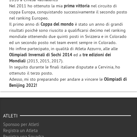
Nel 2011 ho ottenuto la mia
prima vittoria
nel circuito di
coppa Europa, conquistando successivamente il secondo posto
nel ranking Europeo.
Il primo anno di
Coppa del mondo
è stato un anno di grandi
risultati poichè sono riuscito a qualificarsi decimo nel ranking
mondiale ottenendo due quinti posti in Svizzera e in Colorado
ed un secondo posto nel team event sempre in Colorado.
Ho infine partecipato, in qualità di Atleta Azzurro, alle alle
Olimpiadi Invernali di Sochi 2014
ed a
tre edizioni dei
Mondiali
(2013, 2015, 2017).
In seguito durante le finali italiane disputate a Cervinia, ho
ottenuto il terzo posto.
Adesso, mi sto preparando per andare a vincere le
Olimpiadi di
Benijing 2022!
ATLETI
Sponsoo per Atleti
Registra un Atleta
Registra una Squadra