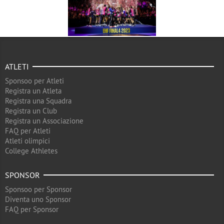
ATLETI
Sponsoo per Atleti
Registra un Atleta
Registra una Squadra
Registra un Club
Registra un Associazione
FAQ per Atleti
Atleti olimpici
College Athletes
SPONSOR
Sponsoo per Sponsor
Diventa uno Sponsor
FAQ per Sponsor