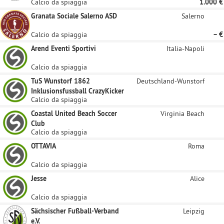
Calcio da spiaggia
1.000 €
Granata Sociale Salerno ASD
Salerno
Calcio da spiaggia
– €
Arend Eventi Sportivi
Italia-Napoli
Calcio da spiaggia
TuS Wunstorf 1862
Deutschland-Wunstorf
Inklusionsfussball CrazyKicker
Calcio da spiaggia
Coastal United Beach Soccer
Virginia Beach
Club
Calcio da spiaggia
OTTAVIA
Roma
Calcio da spiaggia
Jesse
Alice
Calcio da spiaggia
Sächsischer Fußball-Verband
Leipzig
e.V.