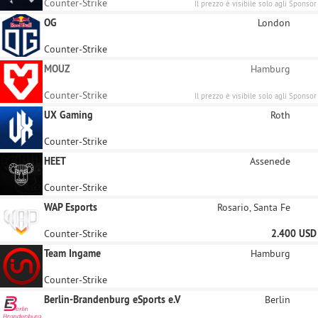
Counter-Strike
Il prezzo è visibile solo agli Sponsor
registrati
OG
London
Counter-Strike
MOUZ
Hamburg
Counter-Strike
Il prezzo è visibile solo agli Sponsor
registrati
UX Gaming
Roth
Counter-Strike
HEET
Assenede
Counter-Strike
WAP Esports
Rosario, Santa Fe
Counter-Strike
2.400 USD
Team Ingame
Hamburg
Counter-Strike
Berlin-Brandenburg eSports e.V
Berlin