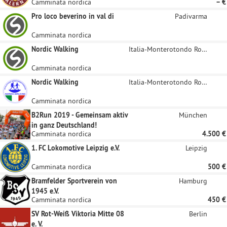
Camminata nordica
– €
Pro loco beverino in val di
Padivarma
Camminata nordica
Nordic Walking
Italia-Monterotondo Roma
Camminata nordica
Nordic Walking
Italia-Monterotondo Roma
Camminata nordica
B2Run 2019 - Gemeinsam aktiv
München
in ganz Deutschland!
Camminata nordica
4.500 €
1. FC Lokomotive Leipzig e.V.
Leipzig
Camminata nordica
500 €
Bramfelder Sportverein von
Hamburg
1945 e.V.
Camminata nordica
450 €
SV Rot-Weiß Viktoria Mitte 08
Berlin
e. V.