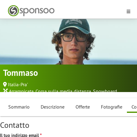
Tommaso
Italia-Pra'
Arrampicata
,
Corsa sulla media distanza
,
Snowboard
...
Sommario
Descrizione
Offerte
Fotografie
Co
Contatto
Il tuo indirizzo email