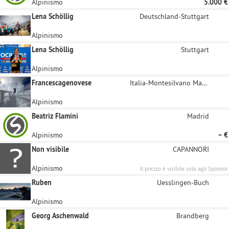
Alpinismo
5.000 €
Lena Schöllig
Deutschland-Stuttgart
Alpinismo
Lena Schöllig
Stuttgart
Alpinismo
Francescagenovese
Italia-Montesilvano Marina
Alpinismo
Beatriz Flamini
Madrid
Alpinismo
– €
Non visibile
CAPANNORI
Alpinismo
Il prezzo è visibile solo agli Sponsor
registrati
Ruben
Uesslingen-Buch
Alpinismo
Georg Aschenwald
Brandberg